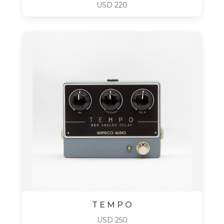
USD
220
T E M P O
USD
250