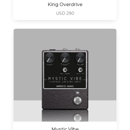
King Overdrive
USD
290
Mystic Vibe